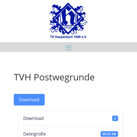
TVH Postwegrunde
Download
Download
2
Dateigröße
80.55 KB