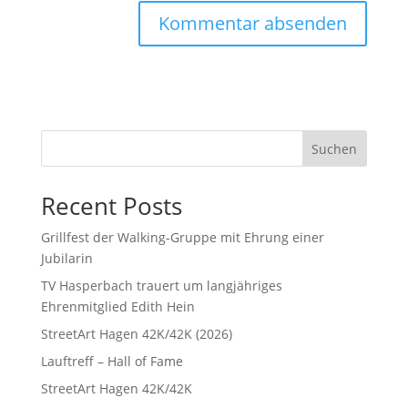
A
l
t
e
r
Suchen
n
a
Recent Posts
t
i
Grillfest der Walking-Gruppe mit Ehrung einer
v
Jubilarin
e
TV Hasperbach trauert um langjähriges
:
Ehrenmitglied Edith Hein
StreetArt Hagen 42K/42K (2026)
Lauftreff – Hall of Fame
StreetArt Hagen 42K/42K