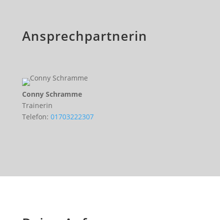
Ansprechpartnerin
Conny Schramme
Trainerin
Telefon:
01703222307