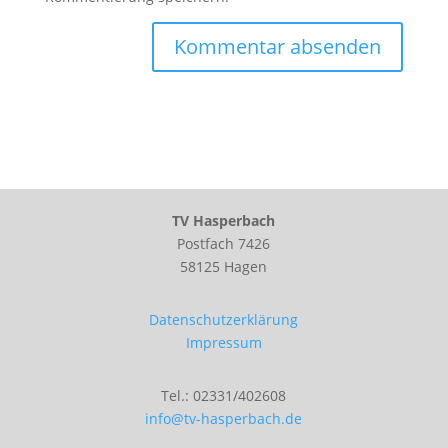
A
l
t
e
r
n
TV Hasperbach
a
Postfach 7426
t
58125 Hagen
i
v
e
Datenschutzerklärung
:
Impressum
Tel.: 02331/402608
info@tv-hasperbach.de