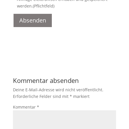
werden.(Pflichtfeld)
A
l
t
e
r
n
a
t
Kommentar absenden
i
Deine E-Mail-Adresse wird nicht veröffentlicht.
v
Erforderliche Felder sind mit
*
markiert
e
:
Kommentar
*