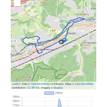
Leaflet
| Data ©
OpenStreetMap
contributors, Maps ©
OpenStreetMap
contributors,
CC-BY-SA
, Imagery ©
Mapbox