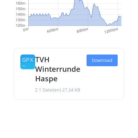
TVH
Download
Winterrunde
Haspe
1 Datei(en)
27.24 KB