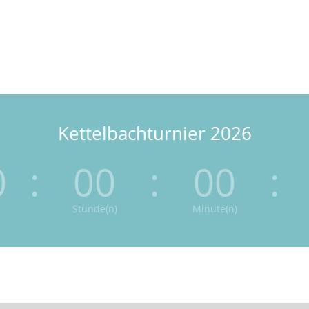
Kettelbachturnier 2026
0
:
00
:
00
:
Stunde(n)
Minute(n)