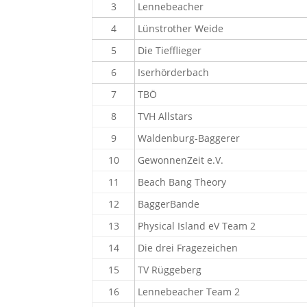
3
Lennebeacher
4
Lünstrother Weide
5
Die Tiefflieger
6
Iserhörderbach
7
TBÖ
8
TVH Allstars
9
Waldenburg-Baggerer
10
GewonnenZeit e.V.
11
Beach Bang Theory
12
BaggerBande
13
Physical Island eV Team 2
14
Die drei Fragezeichen
15
TV Rüggeberg
16
Lennebeacher Team 2