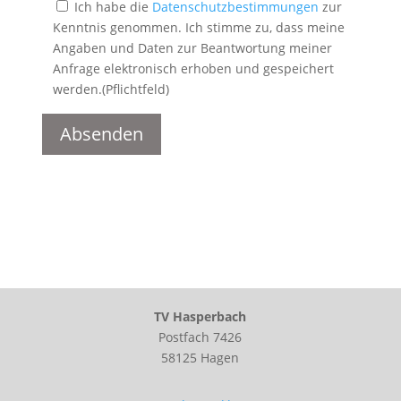
Ich habe die
Datenschutzbestimmungen
zur
Kenntnis genommen. Ich stimme zu, dass meine
Angaben und Daten zur Beantwortung meiner
Anfrage elektronisch erhoben und gespeichert
werden.(Pflichtfeld)
A
l
t
e
r
n
a
t
TV Hasperbach
i
Postfach 7426
v
58125 Hagen
e
: