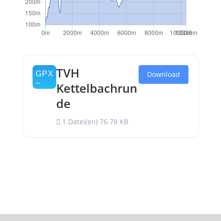
TVH
Download
Kettelbachrun
de
1 Datei(en)
76.78 KB