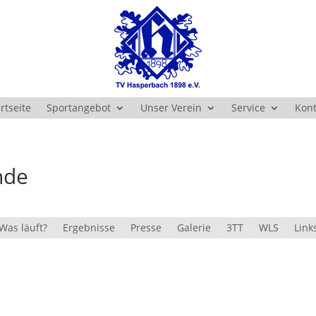
rtseite
Sportangebot
Unser Verein
Service
Kont
nde
Was läuft?
Ergebnisse
Presse
Galerie
3TT
WLS
Link