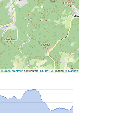
s ©
OpenStreetMap
contributors,
CC-BY-SA
, Imagery ©
Mapbox