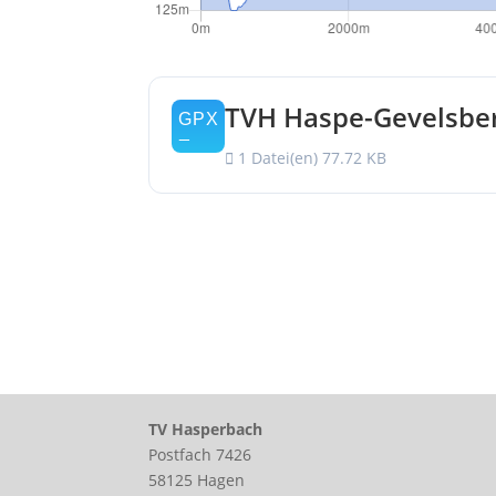
TVH Haspe-Gevelsbe
1 Datei(en)
77.72 KB
TV Hasperbach
Postfach 7426
58125 Hagen