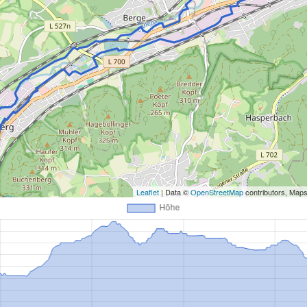
Leaflet
| Data ©
OpenStreetMap
contributors, Map