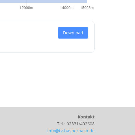
Download
Kontakt
Tel.: 02331/402608
info@tv-hasperbach.de