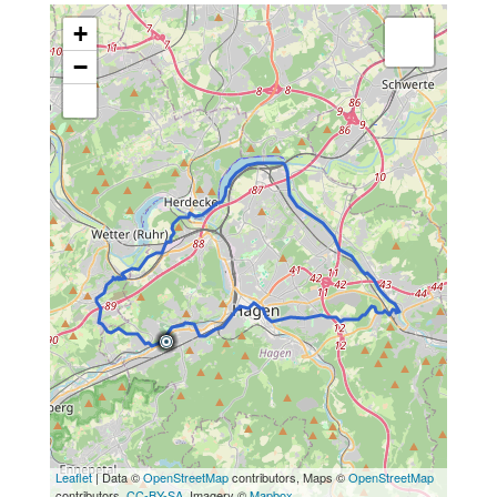
+
−
Leaflet
| Data ©
OpenStreetMap
contributors, Maps ©
OpenStreetMap
contributors,
CC-BY-SA
, Imagery ©
Mapbox