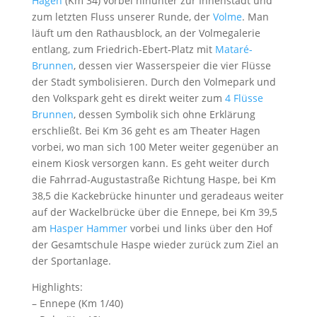
Hagen
(Km 34) vorbei hinunter zur Innenstadt und
zum letzten Fluss unserer Runde, der
Volme
. Man
läuft um den Rathausblock, an der Volmegalerie
entlang, zum Friedrich-Ebert-Platz mit
Mataré-
Brunnen
, dessen vier Wasserspeier die vier Flüsse
der Stadt symbolisieren. Durch den Volmepark und
den Volkspark geht es direkt weiter zum
4 Flüsse
Brunnen
, dessen Symbolik sich ohne Erklärung
erschließt. Bei Km 36 geht es am Theater Hagen
vorbei, wo man sich 100 Meter weiter gegenüber an
einem Kiosk versorgen kann. Es geht weiter durch
die Fahrrad-Augustastraße Richtung Haspe, bei Km
38,5 die Kackebrücke hinunter und geradeaus weiter
auf der Wackelbrücke über die Ennepe, bei Km 39,5
am
Hasper Hammer
vorbei und links über den Hof
der Gesamtschule Haspe wieder zurück zum Ziel an
der Sportanlage.
Highlights:
– Ennepe (Km 1/40)