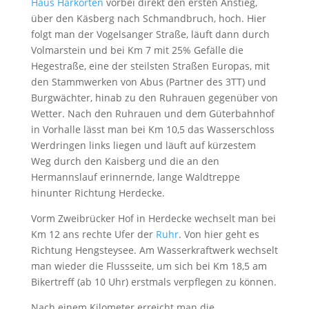
Haus Harkorten
vorbei direkt den ersten Anstieg,
über den Käsberg nach Schmandbruch, hoch. Hier
folgt man der Vogelsanger Straße, läuft dann durch
Volmarstein und bei Km 7 mit 25% Gefälle die
Hegestraße, eine der steilsten Straßen Europas, mit
den Stammwerken von Abus (Partner des 3TT) und
Burgwächter, hinab zu den Ruhrauen gegenüber von
Wetter. Nach den Ruhrauen und dem Güterbahnhof
in Vorhalle lässt man bei Km 10,5 das Wasserschloss
Werdringen links liegen und läuft auf kürzestem
Weg durch den Kaisberg und die an den
Hermannslauf erinnernde, lange Waldtreppe
hinunter Richtung Herdecke.
Vorm Zweibrücker Hof in Herdecke wechselt man bei
Km 12 ans rechte Ufer der
Ruhr
. Von hier geht es
Richtung Hengsteysee. Am Wasserkraftwerk wechselt
man wieder die Flussseite, um sich bei Km 18,5 am
Bikertreff (ab 10 Uhr) erstmals verpflegen zu können.
Nach einem Kilometer erreicht man die