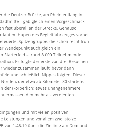
er die Deutzer Brücke, am Rhein entlang in
Stadtmitte – gab gleich einen Vorgeschmack
n fast überall an der Strecke. Genauso
r lautem Hupen des Begleitfahrzeuges vorbei
feuerte, Spitzengruppe, die schon recht früh
er Wendepunkt auch gleich ein
en Starterfeld – rund 8.000 Teilnehmende
thon. Es folgte der erste von drei Besuchen
er wieder zusammen läuft, bevor dann
enfeld und schließlich Nippes folgten. Dieser
 Norden, der etwa ab Kilometer 30 startete,
n der (körperlich) etwas unangenehmere
schauermassen den mehr als verdienten
dingungen und mit vielen positiven
e Leistungen und vor allem zwei stolze
PB von 1:46:19 über die Ziellinie am Dom und