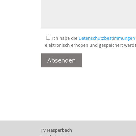
Ich habe die
Datenschutzbestimmungen
elektronisch erhoben und gespeichert werden
A
l
t
e
r
n
a
t
i
TV Hasperbach
v