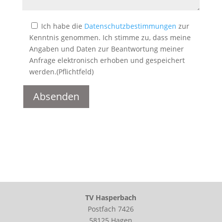
Ich habe die
Datenschutzbestimmungen
zur
Kenntnis genommen. Ich stimme zu, dass meine
Angaben und Daten zur Beantwortung meiner
Anfrage elektronisch erhoben und gespeichert
werden.(Pflichtfeld)
A
l
t
e
r
n
a
t
TV Hasperbach
i
Postfach 7426
v
58125 Hagen